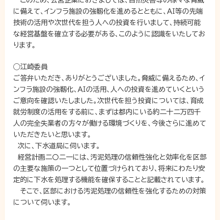
このため、公営企業におきましては、自然災害等の様々な脅威
に備えて、インフラ施設の強靱化を進めるとともに、ＡＩ等の先端
技術の活用や次世代を担う人への投資を行いまして、持続可能
な経営基盤を確立する必要がある、このように認識をいたしてお
ります。
◯江崎委員
ご答弁いただき、ありがとうございました。脅威に備えるため、イ
ンフラ施設の強靱化、ＡＩの活用、人への投資を進めていくという
ご意向を確認いたしました。次世代を担う投資については、育成
就労制度の活用をする前に、まずは都内にいる約二十二万四千
人の完全失業者の方々が働ける環境づくりを、今後さらに進めて
いただきたいと思います。
次に、下水道局に伺います。
経営計画二〇二一には、汚泥処理の信頼性強化と効率化を区部
の主要な施策の一つとして位置づけられており、将来にわたり安
定的に下水を処理する機能を確保することと記載されています。
そこで、区部における汚泥処理の信頼性を強化するための対策
について伺います。