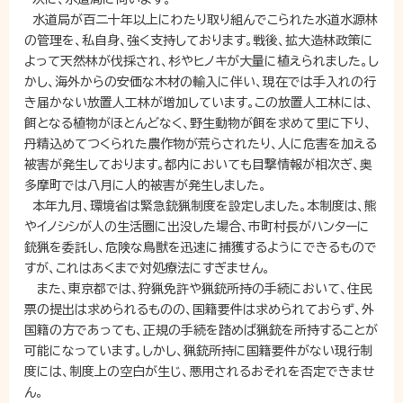
水道局が百二十年以上にわたり取り組んでこられた水道水源林
の管理を、私自身、強く支持しております。戦後、拡大造林政策に
よって天然林が伐採され、杉やヒノキが大量に植えられました。し
かし、海外からの安価な木材の輸入に伴い、現在では手入れの行
き届かない放置人工林が増加しています。この放置人工林には、
餌となる植物がほとんどなく、野生動物が餌を求めて里に下り、
丹精込めてつくられた農作物が荒らされたり、人に危害を加える
被害が発生しております。都内においても目撃情報が相次ぎ、奥
多摩町では八月に人的被害が発生しました。
本年九月、環境省は緊急銃猟制度を設定しました。本制度は、熊
やイノシシが人の生活圏に出没した場合、市町村長がハンターに
銃猟を委託し、危険な鳥獣を迅速に捕獲するようにできるもので
すが、これはあくまで対処療法にすぎません。
また、東京都では、狩猟免許や猟銃所持の手続において、住民
票の提出は求められるものの、国籍要件は求められておらず、外
国籍の方であっても、正規の手続を踏めば猟銃を所持することが
可能になっています。しかし、猟銃所持に国籍要件がない現行制
度には、制度上の空白が生じ、悪用されるおそれを否定できませ
ん。