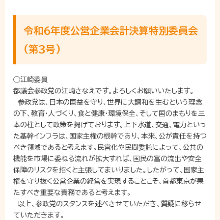
令和６年度公営企業会計決算特別委員会
(第３号)
◯江崎委員
都議会参政党の江崎さなえです。よろしくお願いいたします。
参政党は、日本の国益を守り、世界に大調和を生むという理念
の下、教育・人づくり、食と健康・環境保全、そして国のまもりを三
本の柱として政策を掲げております。上下水道、交通、電力といっ
た基幹インフラは、国家主権の根幹であり、本来、公が責任を持つ
べき領域であると考えます。民営化や民間委託によって、公共の
機能を市場に委ねる流れが拡大すれば、国民の富の流出や安全
保障のリスクを招くと主張してまいりました。したがって、国家主
権を守り抜く公営企業の経営を実現することこそ、首都東京が果
たすべき重要な責務であると考えます。
以上、参政党のスタンスを述べさせていただき、質疑に移らせ
ていただきます。