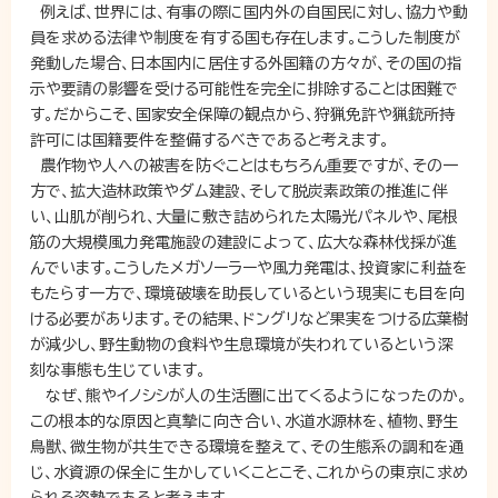
例えば、世界には、有事の際に国内外の自国民に対し、協力や動
員を求める法律や制度を有する国も存在します。こうした制度が
発動した場合、日本国内に居住する外国籍の方々が、その国の指
示や要請の影響を受ける可能性を完全に排除することは困難で
す。だからこそ、国家安全保障の観点から、狩猟免許や猟銃所持
許可には国籍要件を整備するべきであると考えます。
農作物や人への被害を防ぐことはもちろん重要ですが、その一
方で、拡大造林政策やダム建設、そして脱炭素政策の推進に伴
い、山肌が削られ、大量に敷き詰められた太陽光パネルや、尾根
筋の大規模風力発電施設の建設によって、広大な森林伐採が進
んでいます。こうしたメガソーラーや風力発電は、投資家に利益を
もたらす一方で、環境破壊を助長しているという現実にも目を向
ける必要があります。その結果、ドングリなど果実をつける広葉樹
が減少し、野生動物の食料や生息環境が失われているという深
刻な事態も生じています。
なぜ、熊やイノシシが人の生活圏に出てくるようになったのか。
この根本的な原因と真摯に向き合い、水道水源林を、植物、野生
鳥獣、微生物が共生できる環境を整えて、その生態系の調和を通
じ、水資源の保全に生かしていくことこそ、これからの東京に求め