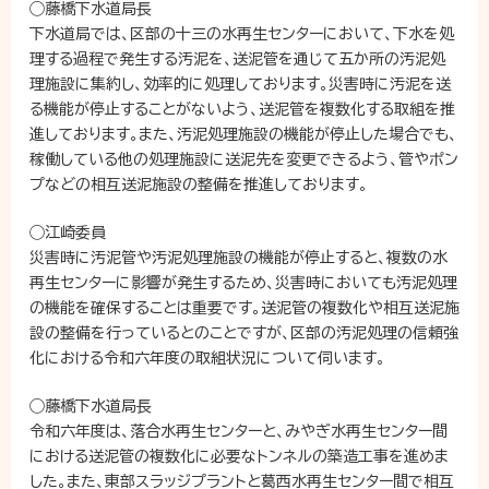
◯藤橋下水道局長
下水道局では、区部の十三の水再生センターにおいて、下水を処
理する過程で発生する汚泥を、送泥管を通じて五か所の汚泥処
理施設に集約し、効率的に処理しております。災害時に汚泥を送
る機能が停止することがないよう、送泥管を複数化する取組を推
進しております。また、汚泥処理施設の機能が停止した場合でも、
稼働している他の処理施設に送泥先を変更できるよう、管やポン
プなどの相互送泥施設の整備を推進しております。
◯江崎委員
災害時に汚泥管や汚泥処理施設の機能が停止すると、複数の水
再生センターに影響が発生するため、災害時においても汚泥処理
の機能を確保することは重要です。送泥管の複数化や相互送泥施
設の整備を行っているとのことですが、区部の汚泥処理の信頼強
化における令和六年度の取組状況について伺います。
◯藤橋下水道局長
令和六年度は、落合水再生センターと、みやぎ水再生センター間
における送泥管の複数化に必要なトンネルの築造工事を進めま
した。また、東部スラッジプラントと葛西水再生センター間で相互