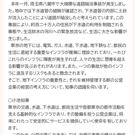
本年一月、埼玉県八潮市で大規模な道路陥没事故が発生しまし
た。地中では下水道管の破損が確認され、下水道管の内部に土砂
が流入したことにより道路が陥没したと考えられています。この
事故により、約百二十万人の住民が下水道の利用を制限される
事態や、生活排水の河川への緊急放流など、生活に大きな影響が
生じました。
東京の地下には、電気、ガス、水道、下水道、地下鉄など、都民の
生活に直結する重要なインフラが複雑に埋設されており、一たび
これらのインフラに障害が発生すれば、人々の生活に想像を超え
る影響が及ぶおそれがあります。また、一つの事故が他のインフ
ラに波及するリスクもあると懸念されます。
そこで、地下インフラの重要性と、それを維持管理する都の公営
企業の経営の考え方について、知事の認識を伺います。
◯小池知事
東京の交通、水道、下水道は、都民生活や首都東京の都市活動を
支える基幹的なインフラであり、その整備を担う公営企業は、将
来にわたって安定的にサービスを提供していく使命を有しており
ます。