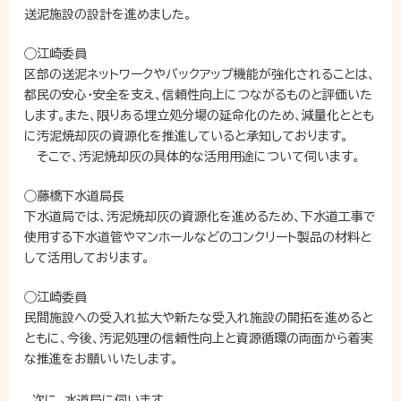
送泥施設の設計を進めました。
◯江崎委員
区部の送泥ネットワークやバックアップ機能が強化されることは、
都民の安心・安全を支え、信頼性向上につながるものと評価いた
します。また、限りある埋立処分場の延命化のため、減量化ととも
に汚泥焼却灰の資源化を推進していると承知しております。
そこで、汚泥焼却灰の具体的な活用用途について伺います。
◯藤橋下水道局長
下水道局では、汚泥焼却灰の資源化を進めるため、下水道工事で
使用する下水道管やマンホールなどのコンクリート製品の材料と
して活用しております。
◯江崎委員
民間施設への受入れ拡大や新たな受入れ施設の開拓を進めると
ともに、今後、汚泥処理の信頼性向上と資源循環の両面から着実
な推進をお願いいたします。
次に、水道局に伺います。