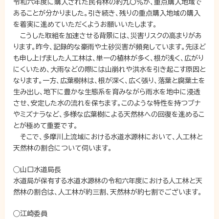
令和六年度に購入された民有林の約九〇％が、重点購入地域で
あることが分かりました。引き続き、残りの重点購入地域の購入
を着実に進めていただくようお願いいたします。
こうした取組を加速させる背景には、災害リスクの高まりがあ
ります。昨今、記録的な豪雨や土砂災害が頻発しています。先ほど
も申し上げました人工林は、単一の植林が多く、根が浅く、広がり
にくいため、大雨などの際には山崩れや洪水を引き起こす原因と
なります。一方、広葉樹林は、根が深く、広く張り、落葉と腐葉土を
生み出し、地下に豊かな生態系を育みながら雨水を地中に浸透
させ、安定した水の流れを保ちます。このような特性を持つブナ
やミズナラなど、多様な広葉樹による天然林への回復を進めるこ
とが極めて重要です。
そこで、多摩川上流域における水道水源林において、人工林と
天然林の割合について伺います。
◯山口水道局長
水道局が保有する水道水源林の令和六年度における人工林と天
然林の割合は、人工林が約三割、天然林が約七割でございます。
◯江崎委員