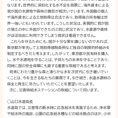
なります。世界的に深刻化する水不足を背景に、海外資本による
我が国の水源地や森林の買収が相次いでいます。外国籍の個人
や海外資本による土地取得は合法であり、取得後の所有権は世
界一強いともいわれています。こうした状況は、実質的に我が国
の領土の中に外国ができたのと同じ状況であり、水資源や森林
がほぼ自由に利用できてしまう現状は看過できません。
これらを守るためにも、国が十分な策を講じないのであれば、
東京都が率先して土地取得規制条例など独自の制度的枠組みを
制定するべきだと考えます。したがって、東京都が民有林を購入
し、水や水源地を守ることは、子供たちの未来を守ることであり、
同時に国の安全保障にも資する重要な取組であると考えます。
将来にわたり豊かな森と清らかな水を次世代に引き継いでい
くことは、今を生きる私たちの責務です。引き続き、水道水源林の
保全と再生に尽力していただくことを要望いたします。
次に、災害時給水ステーションの取組について伺います。
◯山口水道局長
水道局では、災害等の断水時に応急給水を実施するため、浄水場
や給水所の施設、公園の応急給水槽などの給水拠点のほか、小中