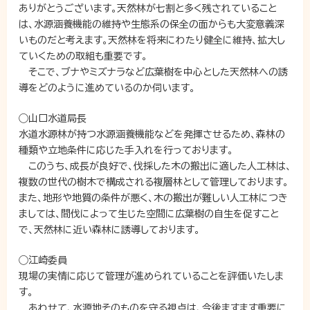
ありがとうございます。天然林が七割と多く残されていること
は、水源涵養機能の維持や生態系の保全の面からも大変意義深
いものだと考えます。天然林を将来にわたり健全に維持、拡大し
ていくための取組も重要です。
そこで、ブナやミズナラなど広葉樹を中心とした天然林への誘
導をどのように進めているのか伺います。
◯山口水道局長
水道水源林が持つ水源涵養機能などを発揮させるため、森林の
種類や立地条件に応じた手入れを行っております。
このうち、成長が良好で、伐採した木の搬出に適した人工林は、
複数の世代の樹木で構成される複層林として管理しております。
また、地形や地質の条件が悪く、木の搬出が難しい人工林につき
ましては、間伐によって生じた空間に広葉樹の自生を促すこと
で、天然林に近い森林に誘導しております。
◯江崎委員
現場の実情に応じて管理が進められていることを評価いたしま
す。
あわせて、水源地そのものを守る視点は、今後ますます重要に