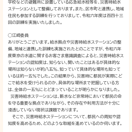
学校などの避難所に設置している応急給水栓等を、災害時給水
ステーションとして整備しております。また、区市町と連携し、地域
住民も参加する訓練を行っておりまして、令和六年度は百四十三
回の訓練を実施いたしました。
◯江崎委員
ありがとうございます。給水拠点や災害時給水ステーションの整
備、地域と連携した訓練も実施されたとのことですが、令和六年
度東京の水道に関するお客さま意識調査によると、災害時給水ス
テーションの認知度は、知らない、聞いたことはあるが具体的な
場所は知らないが約八五％、知っていて具体的な場所も知って
いるは約一五％でした。この結果から、災害時に都民が実際にど
こで給水を受けられるのか、具体的な場所まで把握している方
は、全体の一五％にとどまっていることが明らかになりました。
災害時給水ステーションは、断水など非常時において都民の命
を守る重要な拠点でありながら、その存在や利用方法が十分に
浸透していない現状は課題であります。
そこで、災害時給水ステーションについて、都民への周知や認
知度を高めるため、どのような取組を進めているのか伺います。