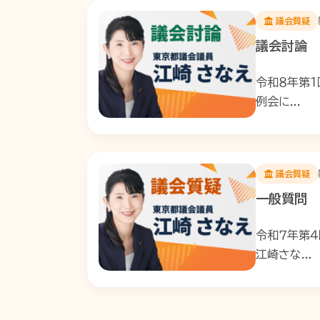
議会質疑
議会討論
令和８年第１
例会に...
議会質疑
一般質問
令和７年第４
江崎さな...